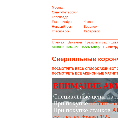
Москва
Санкт-Петербург
Краснодар
Екатеринбург
Казань
Новосибирск
Воронеж
Красноярск
Хабаровск
Главная
Выставки
Грамоты и сертифик
Акции и Новинки
Весь товар
БУ инстр
Сверлильные коронч
ПОСМОТРЕТЬ ВЕСЬ СПИСОК АКЦИЙ ОТ 
ПОСМОТРЕТЬ ВСЕ АКЦИОННЫЕ МАГНИ
ВНИМАНИЕ АК
Специальные цены на 
При покупке
от 5шт – 
При покупке станков
A
скидка на фрезы 15%.