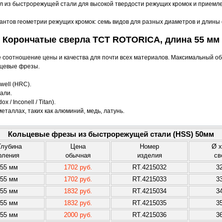
л из быстрорежущей стали для высокой твердости режущих кромок и приемл
антов геометрии режущих кромок: семь видов для разных диаметров и длины 
Корончатые сверла TCT ROTORICA, длина 55 мм
 соотношение цены и качества для почти всех материалов. Максимальный об
ьцевые фрезы.
well (HRC).
али.
/ Inconell / Titan).
еталлах, таких как алюминий, медь, латунь.
Кольцевые фрезы из быстрорежущей стали (HSS) 50мм
Глубина
Цена
Номер
Ø x
рления
обычная
изделия
св
55 мм
1702 руб.
RT.4215032
3
55 мм
1702 руб.
RT.4215033
3
55 мм
1832 руб.
RT.4215034
3
55 мм
1832 руб.
RT.4215035
3
55 мм
2000 руб.
RT.4215036
3