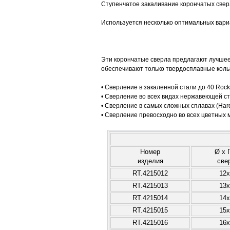
Ступенчатое закаливание корончатых свер
Используется несколько оптимальных вари
Эти корончатые сверла предлагают лучшее
обеспечивают только твердосплавные кол
• Сверление в закаленной стали до 40 Rock
• Сверление во всех видах нержавеющей ст
• Сверление в самых сложных сплавах (Hardox 
• Сверление превосходно во всех цветных м
Номер
Ø x 
изделия
све
RT.4215012
12x
RT.4215013
13x
RT.4215014
14x
RT.4215015
15x
RT.4215016
16x