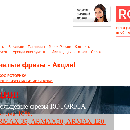
ТЕЛ. 8 (8
info@ro
аты
Вакансии
Партнеры
Герои России
Контакты
умент
Аренда инструмента
Ликвидация остатков
Сервис
атые фрезы - Акция!
ООО РОТОРИКА
ТНЫЕ СВЕРЛИЛЬНЫЕ СТАНКИ
ЦИЯ!
кольцевые фрезы ROTORICA
скидка 10%.
RMAX 35, ARMAX50, ARMAX 120
–